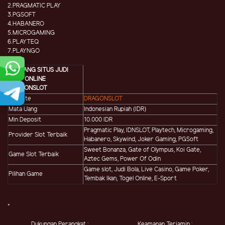
2.PRAGMATIC PLAY
3.PGSOFT
4.HABANERO
5.MICROGAMING
6.PLAYTEQ
7.PLAYNGO
8.CQ9
TENTANG SITUS JUDI
SLOT ONLINE
DRAGONSLOT
Website
DRAGONSLOT
Mata Uang
Indonesian Rupiah (IDR)
Min Deposit
10.000 IDR
Pragmatic Play, IDNSLOT, Playtech, Microgaming,
Provider Slot Terbaik
Habanero, Skywind, Joker Gaming, PGSoft
Sweet Bonanza, Gate of Olympus, Koi Gate,
Game Slot Terbaik
Aztec Gems, Power Of Odin
Game slot, Judi Bola, Live Casino, Game Poker,
Pilihan Game
Tembak Ikan, Togel Online, E-Sport
"
Dukungan Perangkat :
Keamanan Terjamin :