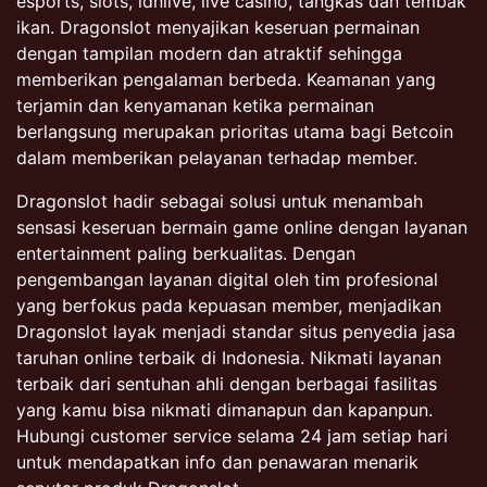
esports, slots, idnlive, live casino, tangkas dan tembak
ikan. Dragonslot menyajikan keseruan permainan
dengan tampilan modern dan atraktif sehingga
memberikan pengalaman berbeda. Keamanan yang
terjamin dan kenyamanan ketika permainan
berlangsung merupakan prioritas utama bagi Betcoin
dalam memberikan pelayanan terhadap member.
Dragonslot hadir sebagai solusi untuk menambah
sensasi keseruan bermain game online dengan layanan
entertainment paling berkualitas. Dengan
pengembangan layanan digital oleh tim profesional
yang berfokus pada kepuasan member, menjadikan
Dragonslot layak menjadi standar situs penyedia jasa
taruhan online terbaik di Indonesia. Nikmati layanan
terbaik dari sentuhan ahli dengan berbagai fasilitas
yang kamu bisa nikmati dimanapun dan kapanpun.
Hubungi customer service selama 24 jam setiap hari
untuk mendapatkan info dan penawaran menarik