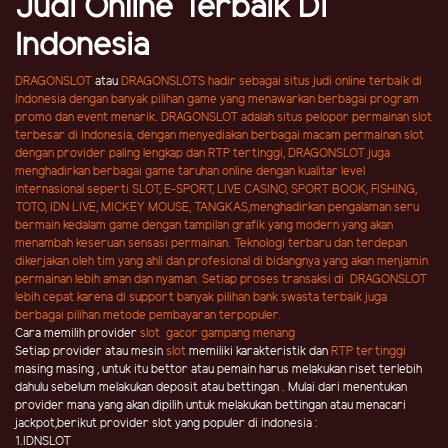
Judi Online Terbaik Di
Indonesia
DRAGONSLOT
atau
DRAGONSLOTS
hadir sebagai situs judi online terbaik di
Indonesia dengan banyak pilihan game yang menawarkan berbagai program
promo dan event menarik. DRAGONSLOT adalah situs pelopor permainan slot
terbesar di Indonesia, dengan menyediakan berbagai macam permainan slot
dengan provider paling lengkap dan RTP tertinggi, DRAGONSLOT
juga
menghadirkan berbagai game
taruhan online
dengan kualitar level
internasional seperti SLOT, E-SPORT, LIVE CASINO, SPORT BOOK, FISHING,
TOTO, IDN LIVE, MICKEY MOUSE, TANGKAS,menghadirkan pengalaman seru
bermain kedalam game dengan tampilan grafik yang modern yang akan
menambah keseruan sensasi permainan. Teknologi terbaru dan terdepan
dikerjakan oleh tim yang ahli dan profesional di bidangnya yang akan menjamin
permainan lebih aman dan nyaman. Setiap proses transaksi di DRAGONSLOT
lebih cepat karena di support banyak pilihan bank swasta terbaik juga
berbagai pilihan metode pembayaran terpopuler.
Cara memilih provider
slot gacor gampang menang
Setiap provider atau mesin
slot
memiliki karakteristik dan
RTP tertinggi
masing masing , untuk itu bettor atau pemain harus melakukan riset terlebih
dahulu sebelum melakukan deposit atau bettingan . Mulai dari menentukan
provider mana yang akan dipilih untuk melakukan bettingan atau menacari
jackpot,berikut provider slot yang populer di indonesia :
1.IDNSLOT