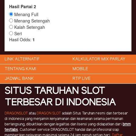
LINK ALTERNATIF
KALKULATOR MIX PARLAY
TENTANG KAMI
MOBILE
JADWAL BANK
RTP LIVE
SITUS TARUHAN SLOT
TERBESAR DI INDONESIA
DRAGONSLOT
atau
DRAGON SLOT
adalah Situs Taruhan resmi dan terbesar
di indonesia yang menjamin kenyamanan dan keamanan selama permainan
berlangsung, dibuktikan dengan legalitas dan lisensi yang didapatkan dari
bmm
testlabs
. Customer service DRAGONSLOT handal dan profesional siap
memberikan pelayanan maksimal selama 24 jam penuh setiap hari.
Daftar