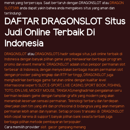
merek yang terpercaya. Saat bertaruh dengan DRAGONSLOT atau
DRAGON
SLOTS88
anda dapat yakin bahwa anda mengakses situs yang aman dan
terlindungi.
DAFTAR DRAGONSLOT Situs
Judi Online Terbaik Di
Indonesia
DRAGONSLOT
atau
DRAGONSLOTS
hadir sebagai situs judi online terbaik di
Indonesia dengan banyak pilihan game yang menawarkan berbagai program
promo dan event menarik. DRAGONSLOT adalah situs pelopor permainan slot
terbesar di Indonesia, dengan menyediakan berbagai macam permainan slot
dengan provider paling lengkap dan RTP tertinggi, DRAGONSLOT
juga
menghadirkan berbagai game
taruhan online
dengan kualitar level
internasional seperti SLOT, E-SPORT, LIVE CASINO, SPORT BOOK, FISHING,
TOTO, IDN LIVE, MICKEY MOUSE, TANGKAS,menghadirkan pengalaman seru
bermain kedalam game dengan tampilan grafik yang modern yang akan
menambah keseruan sensasi permainan. Teknologi terbaru dan terdepan
dikerjakan oleh tim yang ahli dan profesional di bidangnya yang akan menjamin
permainan lebih aman dan nyaman. Setiap proses transaksi di DRAGONSLOT
lebih cepat karena di support banyak pilihan bank swasta terbaik juga
berbagai pilihan metode pembayaran terpopuler.
Cara memilih provider
slot gacor gampang menang