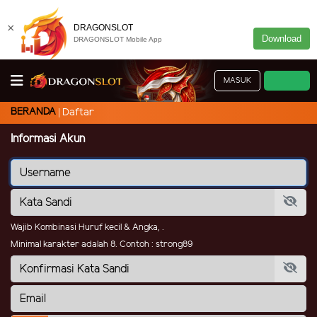
×
DRAGONSLOT
Download
DRAGONSLOT Mobile App
MASUK
DAFTAR
BERANDA
Daftar
Informasi Akun
Wajib Kombinasi Huruf kecil & Angka, .
Minimal karakter adalah 8. Contoh : strong89